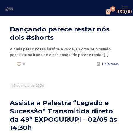
0
R$0,00
14 de maio de 2024
Dançando parece restar nós
dois #shorts
A cada passo nossa história é vivida, é como se o mundo
passasse na troca do olhar, dançando parece restar
[…]
0
Leia mais
14 de maio de 2024
Assista a Palestra “Legado e
Sucessão” Transmitida direto
da 49ª EXPOGURUPI – 02/05 às
14:30h