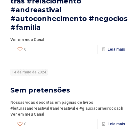
trás #relaciomento
#andreastival
#autoconhecimento #negocios
#familia
Ver em meu Canal
0
Leia mais
14 de maio de 2024
Sem pretensões
Nossas vidas descritas em páginas de livros
#leiturasandreastival #andreastival e #glauciacarneirocoach
Ver em meu Canal
0
Leia mais