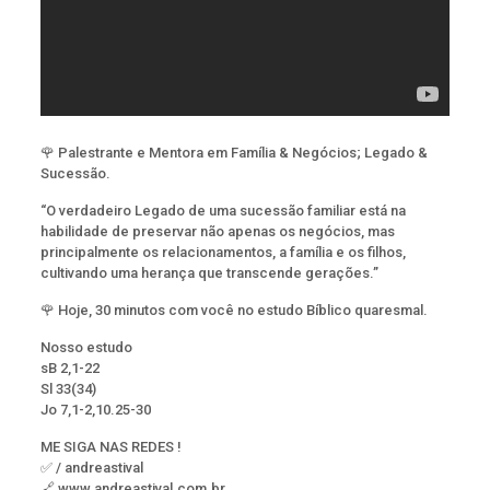
🌹 Palestrante e Mentora em Família & Negócios; Legado &
Sucessão.
“O verdadeiro Legado de uma sucessão familiar está na
habilidade de preservar não apenas os negócios, mas
principalmente os relacionamentos, a família e os filhos,
cultivando uma herança que transcende gerações.”
🌹 Hoje, 30 minutos com você no estudo Bíblico quaresmal.
Nosso estudo
sB 2,1-22
Sl 33(34)
Jo 7,1-2,10.25-30
ME SIGA NAS REDES !
✅ / andreastival
🔗 www.andreastival.com.br