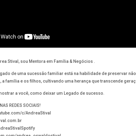
a Stival, sou Mentora em Família & Negócios .
gado de uma sucessão familiar está na habilidade de preservar nã
 a família e os filhos, cultivando uma herança que transcende geraç
 mostrar a você, como deixar um Legado de sucesso.
AS REDES SOCIAIS!
outube.com/c/AndreaStival
ival.com.br
AndreaStivalSpotify
gram.com/andrea_oswaldostival