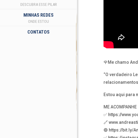
DESCUBRA ESSE PILAR
MINHAS REDES
ONDE ESTOU
CONTATOS
🌹Me chamo Andre
“O verdadeiro Le
relacionamentos,
Estou aqui para
ME ACOMPANHE N
✅ https://www.y
🔗 www.andreast
🟢 https://bit.ly/
✅ https://insta