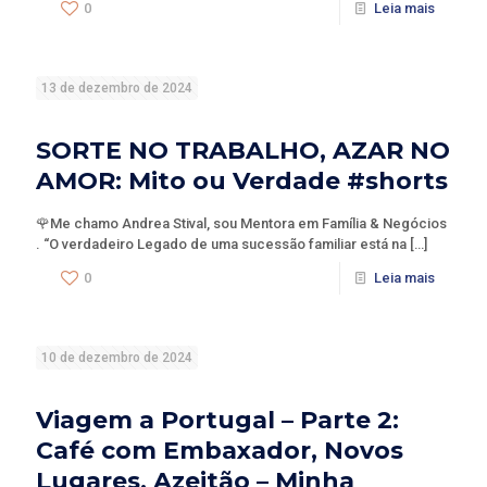
0
Leia mais
13 de dezembro de 2024
SORTE NO TRABALHO, AZAR NO
AMOR: Mito ou Verdade #shorts
🌹Me chamo Andrea Stival, sou Mentora em Família & Negócios
. “O verdadeiro Legado de uma sucessão familiar está na
[…]
0
Leia mais
10 de dezembro de 2024
Viagem a Portugal – Parte 2:
Café com Embaxador, Novos
Lugares, Azeitão – Minha