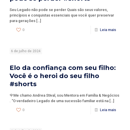
Seu Legado não pode se perder Quais são seus valores,
princípios e conquistas essenciais que você quer preservar
para gerações
[…]
0
Leia mais
6 de julho de 2024
Elo da confiança com seu filho:
Você é o heroi do seu filho
#shorts
🌹Me chamo Andrea Stival, sou Mentora em Família & Negócios
. “O verdadeiro Legado de uma sucessão familiar está na
[…]
0
Leia mais