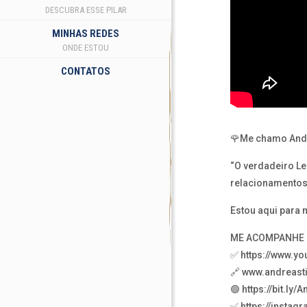
DESCUBRA ESSE PILAR
MINHAS REDES
ONDE ESTOU
CONTATOS
🌹Me chamo Andre
“O verdadeiro Le
relacionamentos,
Estou aqui para
ME ACOMPANHE N
✅ https://www.y
🔗 www.andreast
🟢 https://bit.ly/
✅ https://insta