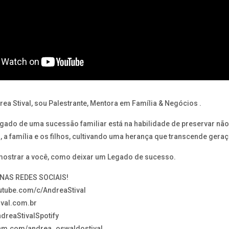
a Stival, sou Palestrante, Mentora em Família & Negócios .
gado de uma sucessão familiar está na habilidade de preservar nã
 a família e os filhos, cultivando uma herança que transcende geraç
 mostrar a você, como deixar um Legado de sucesso.
AS REDES SOCIAIS!
outube.com/c/AndreaStival
ival.com.br
AndreaStivalSpotify
gram.com/andrea_oswaldostival