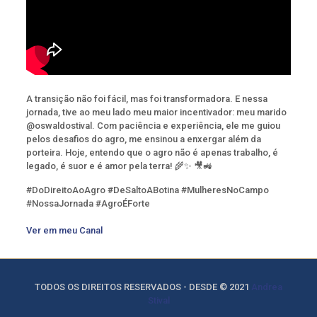
A transição não foi fácil, mas foi transformadora. E nessa
jornada, tive ao meu lado meu maior incentivador: meu marido
@oswaldostival. Com paciência e experiência, ele me guiou
pelos desafios do agro, me ensinou a enxergar além da
porteira. Hoje, entendo que o agro não é apenas trabalho, é
legado, é suor e é amor pela terra! 🌾✨ 🎥🚜
#DoDireitoAoAgro #DeSaltoABotina #MulheresNoCampo
#NossaJornada #AgroÉForte
Ver em meu Canal
TODOS OS DIREITOS RESERVADOS - DESDE
© 2021
Andrea
Stival